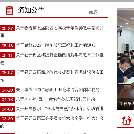
关于收看第七届陕西省高校青年教师教学竞赛的
05-27
通...
关于做好2026年端午节职工福利工作的通知
05-13
关于召开树立和践行正确政绩观学习教育工作推
05-11
进...
关于召开四届四次教代会提案和意见建议落实工
05-07
作...
关于举办2026年教职工羽毛球混合团体比赛的...
04-20
关于2026年“五一”劳动节教职工福利工作的...
04-16
学校第
关于开展教职工“艺术与自然”系列培训活动的通...
04-08
学校第四
关于召开四届工会委员会第六次全委（扩大）会
03-30
的...