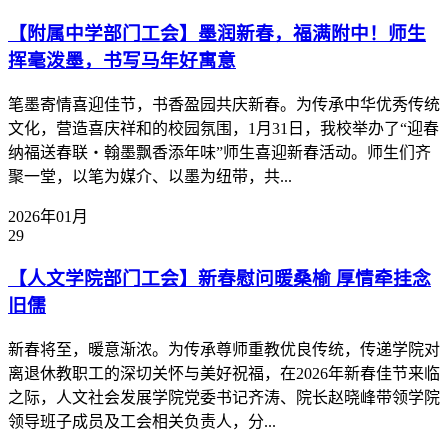
【附属中学部门工会】墨润新春，福满附中！师生
挥毫泼墨，书写马年好寓意
笔墨寄情喜迎佳节，书香盈园共庆新春。为传承中华优秀传统
文化，营造喜庆祥和的校园氛围，1月31日，我校举办了“迎春
纳福送春联・翰墨飘香添年味”师生喜迎新春活动。师生们齐
聚一堂，以笔为媒介、以墨为纽带，共...
2026年01月
29
【人文学院部门工会】新春慰问暖桑榆 厚情牵挂念
旧儒
​新春将至，暖意渐浓。为传承尊师重教优良传统，传递学院对
离退休教职工的深切关怀与美好祝福，在2026年新春佳节来临
之际，人文社会发展学院党委书记齐涛、院长赵晓峰带领学院
领导班子成员及工会相关负责人，分...