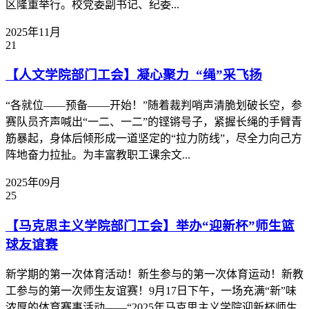
区隆重举行。校党委副书记、纪委...
2025年11月
21
【人文学院部门工会】凝心聚力 “绳”采飞扬
“各就位——预备——开始！”随着裁判哨声清脆划破长空，参
赛队员齐声喊出“一二、一二”的铿锵号子，紧握长绳的手臂青
筋暴起，身体后倾形成一道坚定的“拉力防线”，尽全力向己方
阵地奋力拉扯。为丰富教职工课余文...
2025年09月
25
【马克思主义学院部门工会】举办“迎新杯”师生篮
球友谊赛
新学期的第一次体育活动！新生参与的第一次体育运动！新教
工参与的第一次师生友谊赛！9月17日下午，一场充满“新”味
浓厚的体育赛事活动——“2025年马克思主义学院迎新杯师生