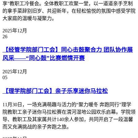
享”教职工冷餐会。全体教职工欢聚一堂，以一道道亲手烹制
的拿手菜辞别旧岁、共迎新年，在轻松愉悦的氛围中感受学院
大家庭的温暖与凝聚力。
2025年12月
26
【经管学院部门工会】同心击鼓聚合力 团队协作展
风采——“同心鼓”比赛燃情开赛
2025年12月
05
【理学院部门工会】亲子乐享迷你马拉松
11月30日，一场充满萌趣与活力的“聚力暖冬 奔跑同行”理学
院教职工亲子迷你马拉松赛在渭河湿地公园欢乐启幕。学院领
导、教职工及其家属共计140余人参加，共同开启了一段温馨
而又充满挑战的亲子奔跑之旅。