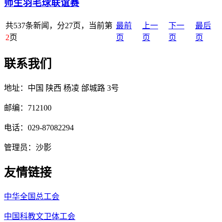
师生羽毛球联谊赛
共537条新闻，分27页，当前第
最前
上一
下一
最后
2
页
页
页
页
页
联系我们
地址：中国 陕西 杨凌 邰城路 3号
邮编：712100
电话：029-87082294
管理员：沙影
友情链接
中华全国总工会
中国科教文卫体工会