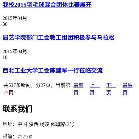
我校2015羽毛球混合团体比赛展开
2015年04月
30
园艺学院部门工会教工组团积极参与马拉松
2015年04月
10
西北工业大学工会陈建军一行莅临交流
共537条新闻，分27页，当前第
最前
上一
下一
最后
27
页
页
页
页
页
联系我们
地址：中国 陕西 杨凌 邰城路 3号
邮编：712100