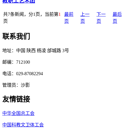
教职工艺术团
共7条新闻，分1页，当前第
1
最前
上一
下一
最后
页
页
页
页
页
联系我们
地址：中国 陕西 杨凌 邰城路 3号
邮编：712100
电话：029-87082294
管理员：沙影
友情链接
中华全国总工会
中国科教文卫体工会