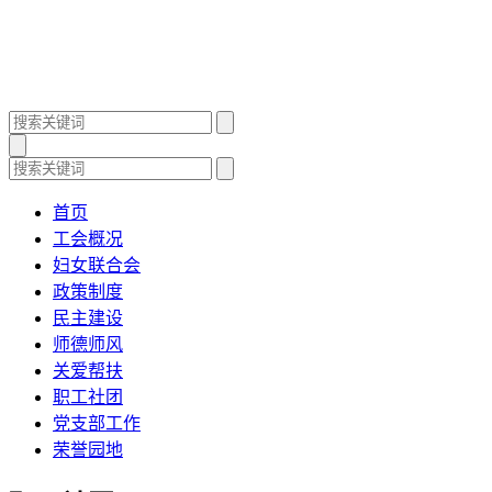
首页
工会概况
妇女联合会
政策制度
民主建设
师德师风
关爱帮扶
职工社团
党支部工作
荣誉园地